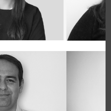
Rogério B
Arquiteto