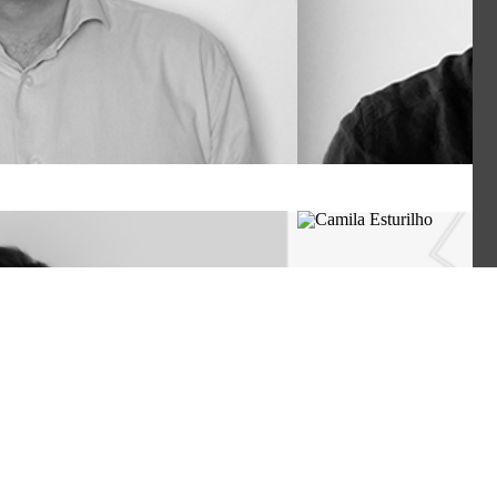
António Te
Arquiteto