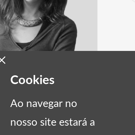
Arquitetura
×
Cookies
Ao navegar no
cha
Rita C
nosso site estará a
Arquiteta